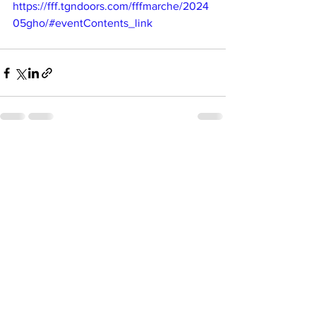
https://fff.tgndoors.com/fffmarche/2024
05gho/#eventContents_link
すべて表示
最新記事