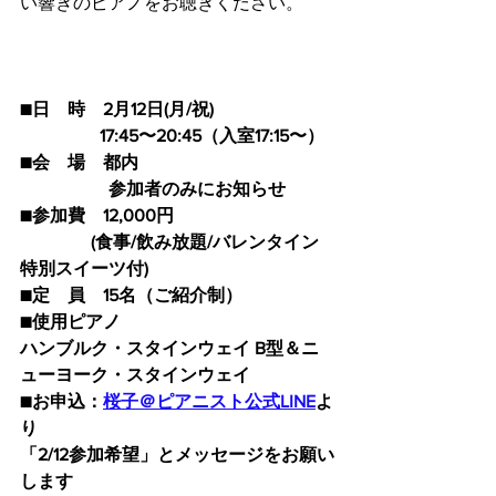
い響きのピアノをお聴きください。
■日　時　2月12日(月/祝)　
　　　　  17:45〜20:45（入室17:15〜）
■会　場　都内
　　　　　参加者のみにお知らせ
■参加費　12,000円
                (食事/飲み放題/バレンタイン
特別スイーツ付)
■定　員　15名（ご紹介制）
■使用ピアノ
ハンブルク・スタインウェイ B型＆ニ
ューヨーク・スタインウェイ 
■お申込：
桜子＠ピアニスト公式LINE
よ
り
「2/12参加希望」とメッセージをお願い
します