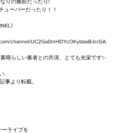
かなりの腕前だったり!
チューバーだったり！！
NNEL》
be.com/channel/UC2Ga0mHDYcOKybbeB-IcrGA
 素晴らしい奏者との共演、とても光栄です✨
い。
B記事より転載。
ナーライブを