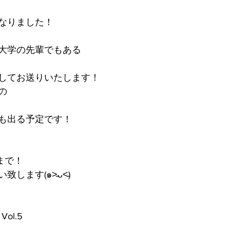
なりました！
大学の先輩でもある
してお送りいたします！
の
も出る予定です！
p まで！
ます(๑˃̵ᴗ˂̵)
Vol.5