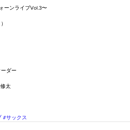
ーンライブVol.3〜
日）
要オーダー
村修太
ブ
#サックス